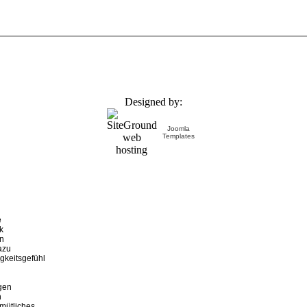
Designed by:
Joomla
Templates
e
k
nn
azu
gkeitsgefühl
gen
n
emütliches