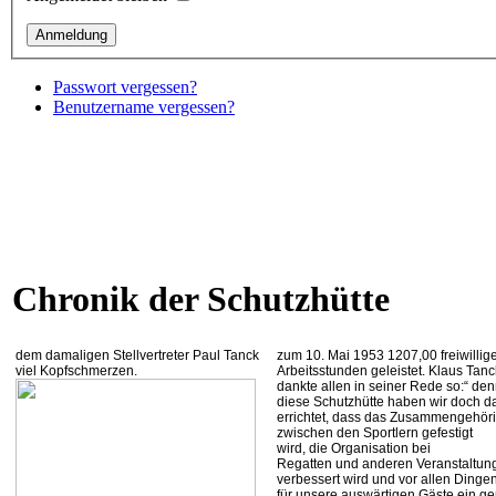
Passwort vergessen?
Benutzername vergessen?
Chronik der Schutzhütte
dem damaligen Stellvertreter Paul Tanck
zum 10. Mai 1953 1207,00 freiwillig
viel Kopfschmerzen.
Arbeitsstunden geleistet. Klaus Tanc
dankte allen in seiner Rede so:“ de
diese Schutzhütte haben wir doch d
errichtet, dass das Zusammengehöri
zwischen den Sportlern gefestigt
wird, die Organisation bei
Regatten und anderen Veranstaltun
verbessert wird und vor allen Dinge
für unsere auswärtigen Gäste ein g